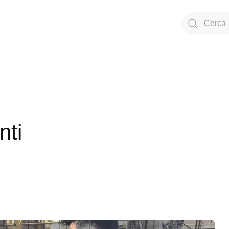
Type 2 or mor
nti